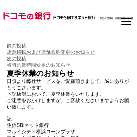
前
投
前の投稿
の
店舗移転および店舗名称変更のお知らせ
稿
投
次
次の投稿
稿:
の
臨時営業時間変更のお知らせ
ナ
投
夏季休業のお知らせ
ビ
稿:
日頃より弊社サービスをご愛顧頂きまして、誠にありが
ゲ
とうございます。
下記店舗において、夏季休業をいたします。
ー
ご迷惑をおかけしますが、ご容赦くださいますようお願
シ
い致します。
ョ
記
ン
住信SBIネット銀行
マルイシティ横浜ローンプラザ