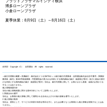
フラットプラザマルイシティ横浜
博多ローンプラザ
小倉ローンプラザ
夏季休業：8月9日（土）～8月16日（土）
@2022 Copyright（C） 吉田通信 All rights reserved.
＜銀行代理業の概要＞所属銀行：株式会社ドコモSMTBネット銀行/銀行代理業者：吉田通信株式会社/許可番号：関東財
務局長（銀代）第341号取扱業務：円普通預金の受入れを内容とする契約締結の媒介（勧誘及び受付）並びに資金の貸付
けを内容とする契約締結の媒介（勧誘及び受付）当社は、銀行代理業に関して、お客さまから直接、金銭のお預かりを
することはありません。
個人情報保護方針
当社の個人情報保護に関する基本方針についてご説明いたします。
1. 関係法令の遵守
当社は、お客様の個人情報に関して適用される法令およびその他の規範を遵守いたします。
2. 個人情報の取得
当社は、原則として、サービスの内容や目的を明示せずに、またはお断りなくお客様から個人情報を収集することはあ
りません。