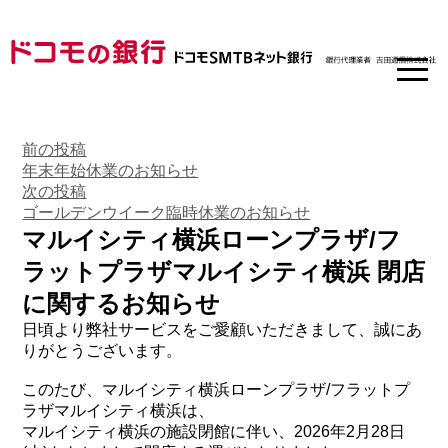
前
投
前の投稿
の
年末年始休業のお知らせ
稿
投
次
次の投稿
稿:
の
ゴールデンウイーク臨時休業のお知らせ
ナ
投
マルイシティ横浜ローンプラザ/フ
ビ
稿:
ラットプラザマルイシティ横浜 閉店
ゲ
に関するお知らせ
ー
日頃より弊社サービスをご愛顧いただきまして、誠にあ
シ
りがとうございます。
ョ
このたび、マルイシティ横浜ローンプラザ/フラットプ
ン
ラザマルイシティ横浜は、
マルイシティ横浜の施設閉館に伴い、2026年2月28日