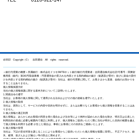
@2022 Copyright（C） 吉田通信 All rights reserved.
＜銀行代理業の概要＞所属銀行：株式会社ドコモSMTBネット銀行/銀行代理業者：吉田通信株式会社/許可番号：関東財
務局長（銀代）第341号取扱業務：円普通預金の受入れを内容とする契約締結の媒介（勧誘及び受付）並びに資金の貸付
けを内容とする契約締結の媒介（勧誘及び受付）当社は、銀行代理業に関して、お客さまから直接、金銭のお預かりを
することはありません。
個人情報保護方針
当社の個人情報保護に関する基本方針についてご説明いたします。
1. 関係法令の遵守
当社は、お客様の個人情報に関して適用される法令およびその他の規範を遵守いたします。
2. 個人情報の取得
当社は、原則として、サービスの内容や目的を明示せずに、またはお断りなくお客様から個人情報を収集することはあ
りません。
3. 個人情報の適正利用
個人情報は、あらかじめお客様の同意を得た場合および法令等により例外が認められた場合を除き、明示又は公表した
利用目的の達成に必要な範囲内で適正に利用します。個人情報をご提供いただく際に当社が明示した目的の範囲を越え
て個人情報を利用する必要 が生じた場合は、事前にお客様にその目的をご連絡いたします。
4. 個人情報の管理
当社は、下記の安全対策を講じることによりお客様からご提供いただいた個人情報を慎重に管理し、不正アクセス、紛
失、破壊、改ざんおよび漏えい等の防止に努めます。