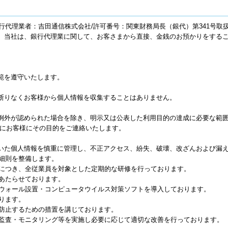
銀行代理業者：吉田通信株式会社/許可番号：関東財務局長（銀代）第341号
）当社は、銀行代理業に関して、お客さまから直接、金銭のお預かりをする
範を遵守いたします。
断りなくお客様から個人情報を収集することはありません。
例外が認められた場合を除き、明示又は公表した利用目的の達成に必要な範
前にお客様にその目的をご連絡いたします。
いた個人情報を慎重に管理し、不正アクセス、紛失、破壊、改ざんおよび漏
・細則を整備します。
ルにつき、全従業員を対象とした定期的な研修を行っております。
にあたらせております。
アウォール設置・コンピュータウイルス対策ソフトを導入しております。
ります。
を防止するための措置を講じております。
部監査・モニタリング等を実施し必要に応じて適切な改善を行っております。