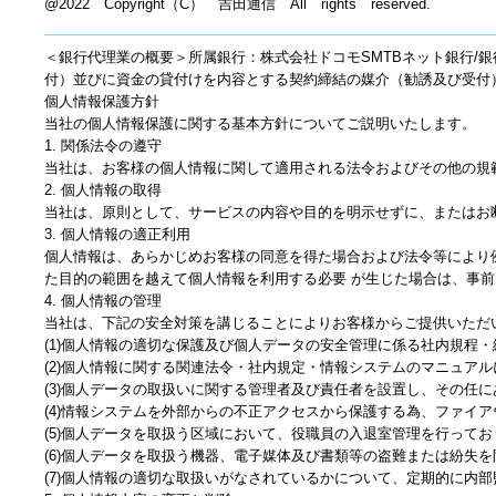
@2022 Copyright（C） 吉田通信 All rights reserved.
＜銀行代理業の概要＞所属銀行：株式会社ドコモSMTBネット銀行/
付）並びに資金の貸付けを内容とする契約締結の媒介（勧誘及び受付
個人情報保護方針
当社の個人情報保護に関する基本方針についてご説明いたします。
1. 関係法令の遵守
当社は、お客様の個人情報に関して適用される法令およびその他の規
2. 個人情報の取得
当社は、原則として、サービスの内容や目的を明示せずに、またはお
3. 個人情報の適正利用
個人情報は、あらかじめお客様の同意を得た場合および法令等により
た目的の範囲を越えて個人情報を利用する必要 が生じた場合は、事
4. 個人情報の管理
当社は、下記の安全対策を講じることによりお客様からご提供いただ
(1)個人情報の適切な保護及び個人データの安全管理に係る社内規程
(2)個人情報に関する関連法令・社内規定・情報システムのマニュア
(3)個人データの取扱いに関する管理者及び責任者を設置し、その任
(4)情報システムを外部からの不正アクセスから保護する為、ファイ
(5)個人データを取扱う区域において、役職員の入退室管理を行ってお
(6)個人データを取扱う機器、電子媒体及び書類等の盗難または紛失
(7)個人情報の適切な取扱いがなされているかについて、定期的に内